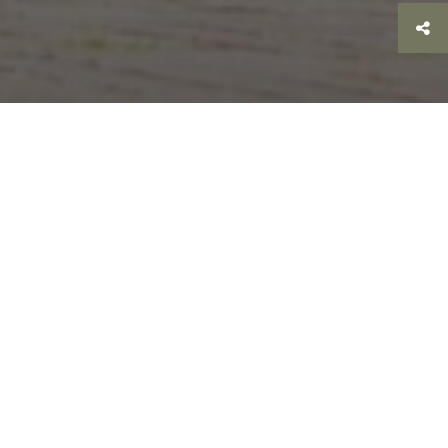
Zurück
>
Disclaimer
Disclaimer en DSGVO-
verklaring
Rechtliche Hinweise (Disclaimer)
Inhalte der Website
Die Inhalte der deutschsprachigen Webseite
http://www.achterhoekferien.de
sowie die dazugehörigen
Subdomains werden mit größtmöglicher Sorgfalt erstellt.