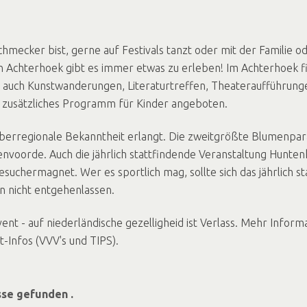
chmecker bist, gerne auf Festivals tanzt oder mit der Familie 
n Achterhoek gibt es immer etwas zu erleben! Im Achterhoek f
 auch Kunstwanderungen, Literaturtreffen, Theateraufführunge
n zusätzliches Programm für Kinder angeboten.
überregionale Bekanntheit erlangt. Die zweitgrößte Blumenpar
voorde. Auch die jährlich stattfindende Veranstaltung Huntenk
Besuchermagnet. Wer es sportlich mag, sollte sich das jährlich
n nicht entgehenlassen.
ent - auf niederländische gezelligheid ist Verlass. Mehr Info
t-Infos (VVV's und TIPS).
se gefunden .