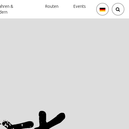
ahren &
Routen
Events
dern