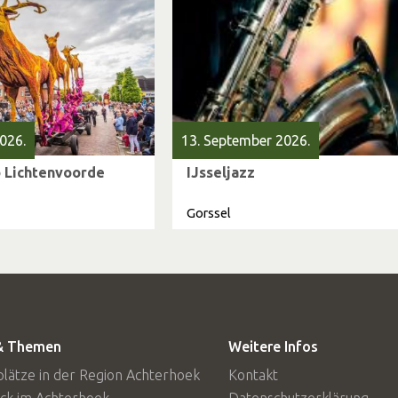
026.
13. September 2026.
 Lichtenvoorde
IJsseljazz
Gorssel
 & Themen
Weitere Infos
lätze in der Region Achterhoek
Kontakt