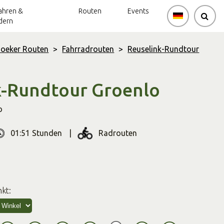
ahren &
Routen
Events
dern
hoeker Routen
>
Fahrradrouten
>
Reuselink-Rundtour
k-Rundtour Groenlo
o
01:51 Stunden
Radrouten
e.duur.alt
route.type.alt
kt: