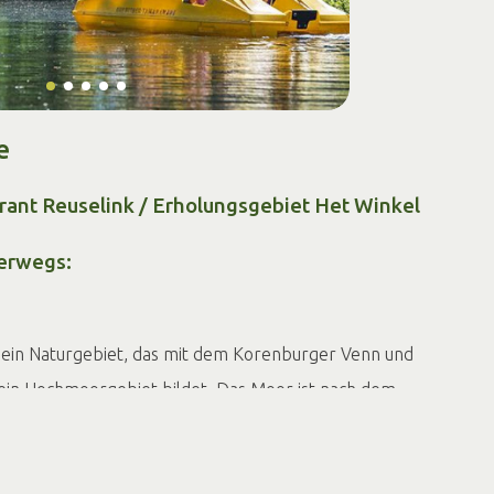
e
rant Reuselink / Erholungsgebiet Het Winkel
erwegs:
 ein Naturgebiet, das mit dem Korenburger Venn und
in Hochmoorgebiet bildet. Das Moor ist nach dem
kern von Meddo benannt. Zusammen mit den anderen
r Venn ist das Meddose Venn Teil des Nationalen