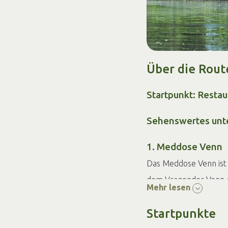
Über die Rout
Startpunkt: Restau
Sehenswertes unt
1. Meddose Venn
Das Meddose Venn ist
dem Vragender Venn e
Mehr lesen
nahe gelegenen Orts
Startpunkte
Teilen des Korenburge