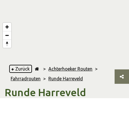
Zurück
>
Achterhoeker Routen
>
Fahrradrouten
>
Runde Harreveld
Runde Harreveld
Lichtenvoorde
,
Varsseveld
,
Harreveld
,
& Heelweg
33.30 Km
route.afstand.alt
02:12 Stunden