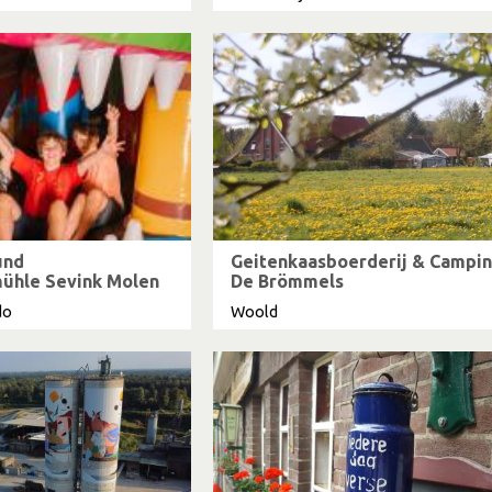
und
Geitenkaasboerderij & Campi
ühle Sevink Molen
De Brömmels
do
Woold