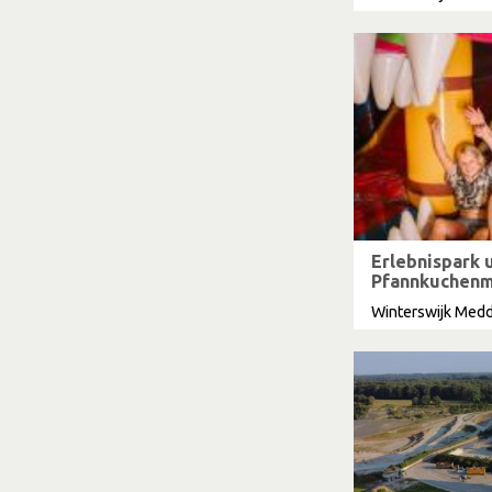
Erlebnispark 
Pfannkuchenm
Winterswijk Med