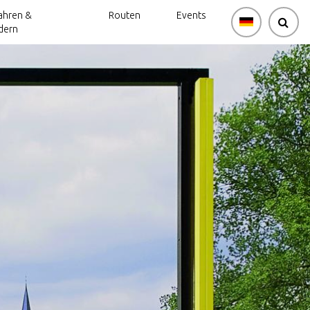
ahren &
Routen
Events
dern