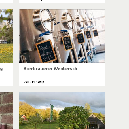
ng
Bierbrauerei Wentersch
Winterswijk