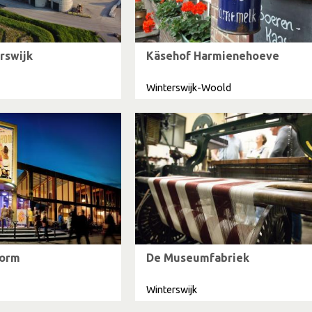
rswijk
Käsehof Harmienehoeve
Winterswijk-Woold
torm
De Museumfabriek
Winterswijk