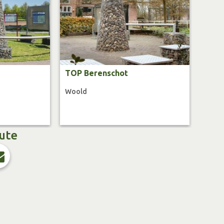
einer Radtour ist ebenfalls schon sehr alt. Sie wurde
ijker Mühlenbauer Maas errichtet. Bei der
 sich um eine achteckige Holländermühle, die
r verkleidet ist. Bis heute wird hier Getreide
TOP Berenschot
 die Mühlenflügel sich drehen, bist du zu einer
Woold
oute
r Sevink Mölle, einer Getreidemühle samt
Campingplatz, Ferienpark, Pfannkuchen-Restaurant
mischen Einrichtungen. Der Blickfang des Anwesens
tzte Mühle aus dem Jahr 1866. Dank großzügiger
edener Denkmalträger ist die Mühle bis heute