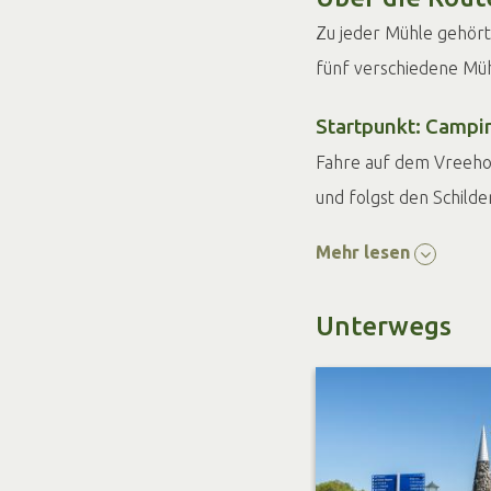
Zu jeder Mühle gehört 
fünf verschiedene Müh
Startpunkt: Campi
Fahre auf dem Vreehor
und folgst den Schild
Mehr lesen
Berenschot’s Was
Die Berenschot’s Wate
Unterwegs
gegenüber der Wasserm
Caféterrasse. Genieße
Bekendelle und den Bl
Mühlenteich.
Meenkmolen