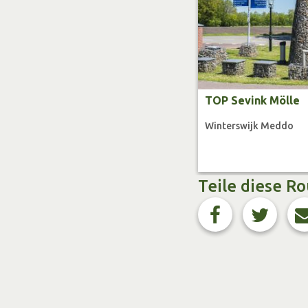
Die zweite Mühle auf d
1851 von dem Wintersw
Meenkmolen handelt es
vollständig mit Schiefe
TOP Sevink Mölle
gemahlen. Immer, wenn
Winterswijk Meddo
Führung willkommen.
Sevink Mölle
Teile diese R
Danach gelangst du zu
Abenteuerspielplatz, 
und anderen gastrono
ist die denkmalgeschü
Unterstützung verschi
erhalten geblieben.