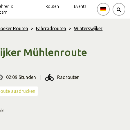
ahren &
Routen
Events
dern
hoeker Routen
>
Fahrradrouten
>
Winterswijker
ijker Mühlenroute
02:09 Stunden
Radrouten
e.duur.alt
route.type.alt
oute ausdrucken
kt: