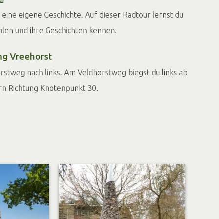
eine eigene Geschichte. Auf dieser Radtour lernst du
len und ihre Geschichten kennen.
ng Vreehorst
stweg nach links. Am Veldhorstweg biegst du links ab
ern Richtung Knotenpunkt 30.
sermühle
rmolen liegt in den Wäldern des Achterhoek. Gleich
ühle findest du eine lauschig gelegene
 den Aufenthalt im schönen Naturschutzgebiet De
ick auf das sich drehende Wasserrad und den