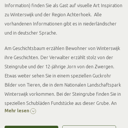
Information) finden Sie als Gast auf visuelle Art Inspiration
zu Winterswijk und der Region Achterhoek. Alle
vorhandenen Informationen gibt es in niederländischer
und in deutscher Sprache.
Am Geschichtsbaum erzählen Bewohner von Winterswijk
ihre Geschichten. Der Verwalter erzählt stolz von der
Steingrube und der 12-jährige Jorn von den Zwergen.
Etwas weiter sehen Sie in einem speziellen Guckrohr
Bilder von Tieren, die in dem Nationalen Landschaftspark
Winterswijk vorkommen. Bei der Steingrube finden Sie in
speziellen Schubläden Fundstücke aus dieser Grube. An
Mehr lesen
einem Touch-Tisch erhalten Sie auf interaktive Art ein Bild
der Sehenswürdigkeiten in Winterswijk und in der Region