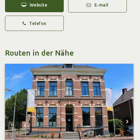
Achterhoek.
Website
E-mail
Dieser VVV-Inspirationspunkt bietet Inspiration und
Telefon
Information. Hier finden Sie Wander- und Radtouren,
Souvenirs, Arrangements, Tickets für besondere
Veranstaltungen und Exkursionen.
Routen in der Nähe
Die VVV-Mitarbeiter beraten Sie gerne.