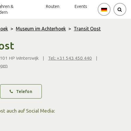
ahren &
Routen
Events
dern
hoek
>
Museum im Achterhoek
>
Transit Oost
ost
7101 HP Winterswijk
|
Tel: +31 543 450 440
|
igen
Telefon
st auch auf Social Media: