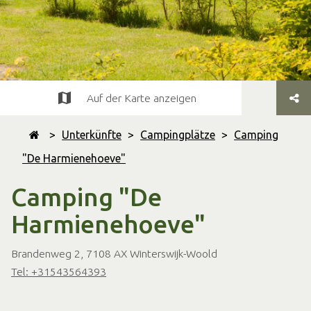
Auf der Karte anzeigen
>
Unterkünfte
>
Campingplätze
>
Camping
"De Harmienehoeve"
Camping "De
Harmienehoeve"
Brandenweg 2, 7108 AX Winterswijk-Woold
Tel: +31543564393